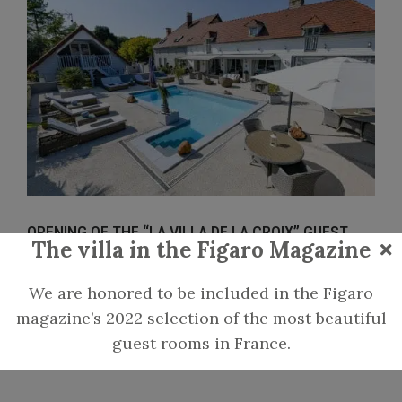
OPENING OF THE “LA VILLA DE LA CROIX” GUEST
The villa in the Figaro Magazine
ROOMS IN THE CHAMPAGNE REGION, A NEW LIFE
BEGINS!
We are honored to be included in the Figaro
Guest house
magazine’s 2022 selection of the most beautiful
LIRE
guest rooms in France.