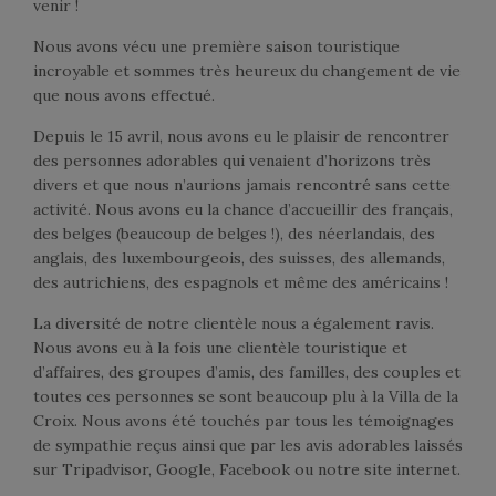
MODATIONS
venir !
Nous avons vécu une première saison touristique
TERING
incroyable et sommes très heureux du changement de vie
que nous avons effectué.
ING CLASS
Depuis le 15 avril, nous avons eu le plaisir de rencontrer
MINARS
des personnes adorables qui venaient d’horizons très
divers et que nous n’aurions jamais rencontré sans cette
ESS BREAKS
activité. Nous avons eu la chance d’accueillir des français,
des belges (beaucoup de belges !), des néerlandais, des
ACHING
anglais, des luxembourgeois, des suisses, des allemands,
des autrichiens, des espagnols et même des américains !
OURISM
La diversité de notre clientèle nous a également ravis.
CTURES
Nous avons eu à la fois une clientèle touristique et
d’affaires, des groupes d’amis, des familles, des couples et
RICES
toutes ces personnes se sont beaucoup plu à la Villa de la
Croix. Nous avons été touchés par tous les témoignages
T & ACCESS
de sympathie reçus ainsi que par les avis adorables laissés
sur Tripadvisor, Google, Facebook ou notre site internet.
EVIEWS