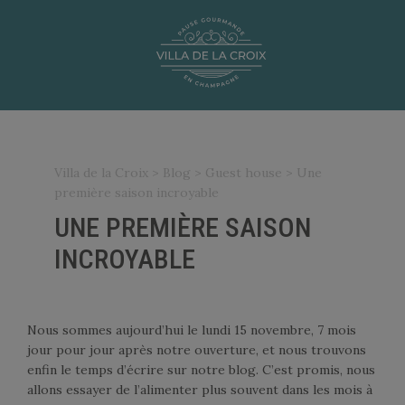
N
FR
|
Villa de la Croix
>
Blog
>
Guest house
>
Une
première saison incroyable
UNE PREMIÈRE SAISON
KING
CALL
EMAIL
US
INCROYABLE
HOME
Nous sommes aujourd’hui le lundi 15 novembre, 7 mois
jour pour jour après notre ouverture, et nous trouvons
E HOUSE
enfin le temps d’écrire sur notre blog. C’est promis, nous
allons essayer de l’alimenter plus souvent dans les mois à