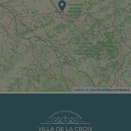
Leaflet
| ©
OpenStreetMap
contributors