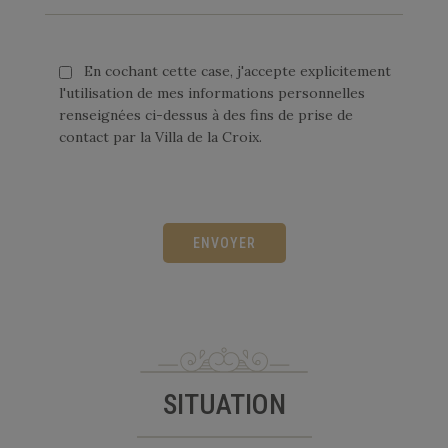
 CADEAUX
En cochant cette case, j'accepte explicitement
l'utilisation de mes informations personnelles
renseignées ci-dessus à des fins de prise de
contact par la Villa de la Croix.
Veuillez laisser ce champ vide.
SITUATION