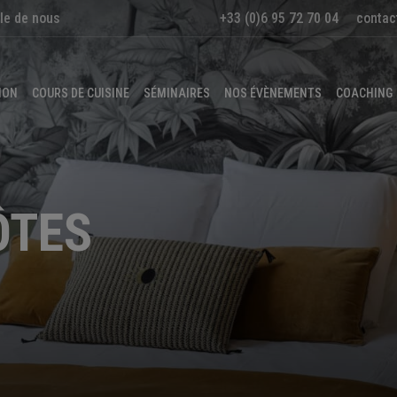
le de nous
+33 (0)6 95 72 70 04
contac
ION
COURS DE CUISINE
SÉMINAIRES
NOS ÉVÈNEMENTS
COACHING
ÔTES