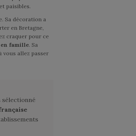
t paisibles.
e. Sa décoration a
rter en Bretagne,
lez craquer pour ce
 en famille
. Sa
ù vous allez passer
s sélectionné
française
établissements