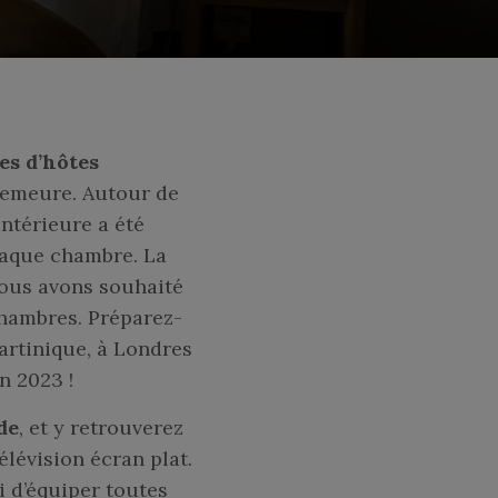
es d’hôtes
 demeure. Autour de
ntérieure a été
haque chambre. La
Nous avons souhaité
hambres. Préparez-
artinique, à Londres
n 2023 !
de
, et y retrouverez
élévision écran plat.
 d’équiper toutes