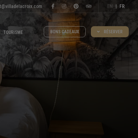
t@villadelacroix.com
EN
|
FR
BONS CADEAUX
RÉSERVER
TOURISME