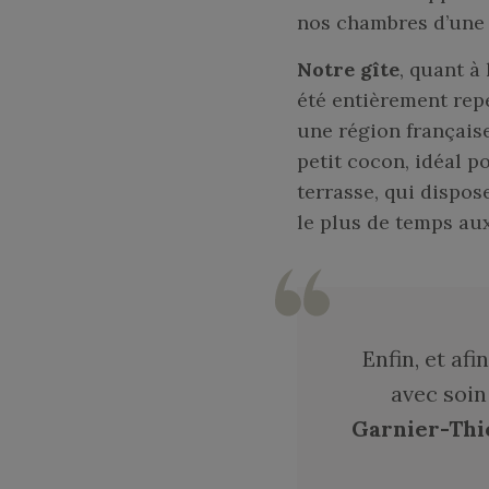
nos chambres d’une l
BLOG
Notre gîte
, quant à
BONS CADEAUX
été entièrement rep
une région français
petit cocon, idéal 
terrasse, qui dispos
le plus de temps aux
Enfin, et af
avec soin 
Garnier-Thi