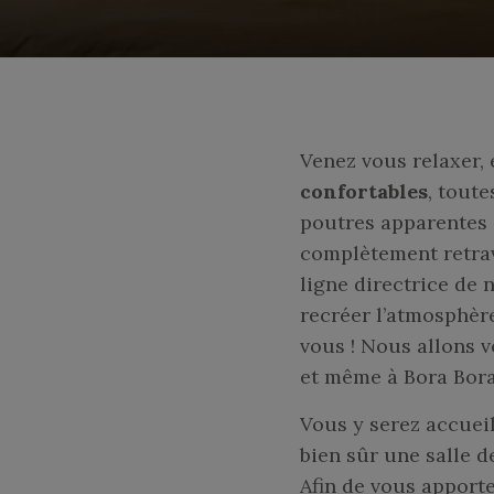
RESTAURATION
OURS DE CUISINE
SÉMINAIRES
Venez vous relaxer, 
JOURS BIEN-ÊTRE
confortables
, tout
poutres apparentes 
COACHING
complètement retrav
TOURISME
ligne directrice de 
recréer l’atmosphèr
PHOTOS
vous ! Nous allons v
TARIFS
et même à Bora Bora
ONTACT & ACCÈS
Vous y serez accueil
bien sûr une salle d
AVIS
Afin de vous apport