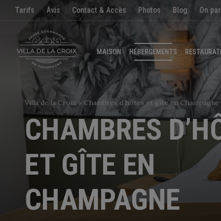
Tarifs
Avis
Contact & Accès
Photos
Blog
On par
MAISON
HÉBERGEMENTS
RESTAURAT
EN
|
FR
Villa de la Croix
>
Chambres d’hôtes et gîte en Champagne
CHAMBRES D’H
ET GÎTE EN
APPELER
EMAIL
CHAMPAGNE
LA MAISON
S HÉBERGEMENTS